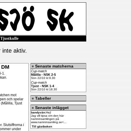
Tjustkulle
Övrigt
inte aktiv.
Senaste matcherna
r DM
Cup-match
-1.
Målilla - NSK 2-5
kan.
Sön 22/10 kl 9.30
Cup-match
Tjust - NSK 1-4
Sön 22/10 kl 18.30
atchen mot
Tabeller
pen och spelar
(Målilla, Tjust
Senaste inlägget
bandyvän:
Hej!
Jag vill tipsa om den här
namninsamlingen på
www.namninsamling.se<...
Slutsiffrorna i
Till gästboken
 kommer under