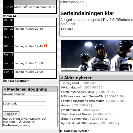
eftermiddagen.
Sön
29
Match Månsarp hemma 18.00
Serieindelningen klar
Vecka 44
A-laget kommer att spela i Div 2 S Götaland o
Mån
30
Småland.
Tis
31
Träning Kullen 20.45
Läs mer
Ons
1
Tor
2
Träning Kullen 19.45
Fre
3
Lör
4
Träning Kullen 13.30
Sön
5
Träning Kullen 15.00
Äldre nyheter
Se hela kalendern
Träningsstart
[ 2006-08-10 ]
Viktiga datum!
[ 2006-08-04 ]
Medlemsinloggning
Första nyförvärven klara
[ 2006-06-11 ]
Användarnamn:
NSK ska vara med i Senior-DM
[ 2006-05-28 ]
Förlust i säsongens sista match
[ 2006-02-26 ]
Lösenord:
Årsfest
[ 2006-02-21 ]
Ny stor förlust
[ 2006-02-18 ]
Storförlust mot Nässjö
[ 2006-02-15 ]
Har du inget användanamn och
Seger i bottenmötet
[ 2006-02-11 ]
lösenord? Gå vidare till
Ny förlust mot Otterbäcken
[ 2006-02-09 ]
Medlemsregistrering
.
Samtliga nyheter