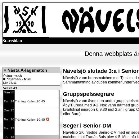
Startsidan
A-laget
B-laget
Denna webbplats är 
Nästa A-lagsmatch
Nävelsjö slutade 3:a i Senio
A-lagsmatch
Nävelsjö vann bronsmatchen mot Tjust med 4
IF Stjärnan - NSK
Sammanfattning av cupen kommer under vec
Lör 25/11
Vecka 43
23
Mån
Gruppspelssegrare
Nävelsjö vann även den andra gruppspelsm
Tis
24
Träning Kullen 20.45
Åby/Tjureda med 9-2. Nsk vann därmed grup
kvartsfinal imorgon kl 9.30 mot 2:an i grupp C 
Ons
25
eller Bore)
Tor
26
Träning Kullen 19.45
Seger i Senior-DM
Fre
27
Nävelsjö SK inledde Seniro-DM med en seger. 
matchen mot Tranås Bois blev 4-5. Mer info
Lör
28